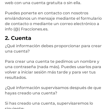
Dividir
►
web con una cuenta gratuita o sin ella.
Porcentajes
►
Puedes ponerte en contacto con nosotros
enviándonos un mensaje mediante el formulario
Juegos
►
de contacto o mediante un correo electrónico a
Vitrina de trofeos
►
info (@) Fracciones.es.
¿Qué es una fracción?
2. Cuenta
►
Calculadora de fracciones
¿Qué información debes proporcionar para crear
►
una cuenta?
Ponte en contacto con nosotros
►
Para crear una cuenta te pedimos un nombre y
una contraseña (nada más). Puedes usarlos para
volver a iniciar sesión más tarde y para ver tus
resultados.
¿Qué información supervisamos después de que
hayas creado una cuenta?
Si has creado una cuenta, supervisaremos lo
siguiente: