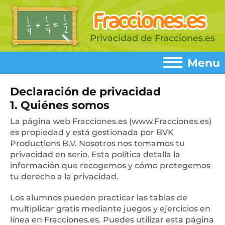
Privacidad de Fracciones.es
Menu
Menu
Declaración de privacidad
1. Quiénes somos
Home
►
La página web Fracciones.es (www.Fracciones.es)
es propiedad y está gestionada por BVK
Simplificar
►
Productions B.V. Nosotros nos tomamos tu
Fracciones equivalentes
privacidad en serio. Esta política detalla la
►
información que recogemos y cómo protegemos
Sumar
►
tu derecho a la privacidad.
Restar
►
Los alumnos pueden practicar las tablas de
Multiplicar
multiplicar gratis mediante juegos y ejercicios en
►
línea en Fracciones.es. Puedes utilizar esta página