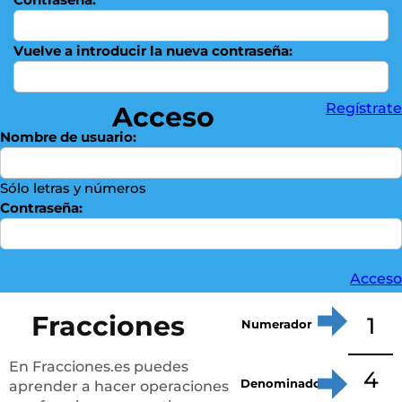
Dividir
►
Vuelve a introducir la nueva contraseña:
Porcentajes
►
Juegos
►
Regístrate
Acceso
Vitrina de trofeos
►
Nombre de usuario:
¿Qué es una fracción?
►
Calculadora de fracciones
►
Sólo letras y números
Contraseña:
Ponte en contacto con nosotros
►
Acceso
Fracciones
1
Numerador
En Fracciones.es puedes
4
Denominador
aprender a hacer operaciones