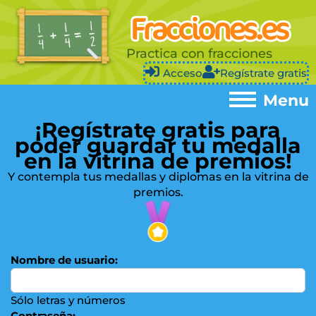
Practica con fracciones
Acceso
Regístrate gratis
Menu
¡Regístrate gratis para
Menu
poder guardar tu medalla
en la vitrina de premios!
Home
►
Y contempla tus medallas y diplomas en la vitrina de
premios.
Simplificar
►
Fracciones equivalentes
►
Sumar
►
Nombre de usuario:
(?)
Restar
►
Sólo letras y números
Multiplicar
►
Contraseña: