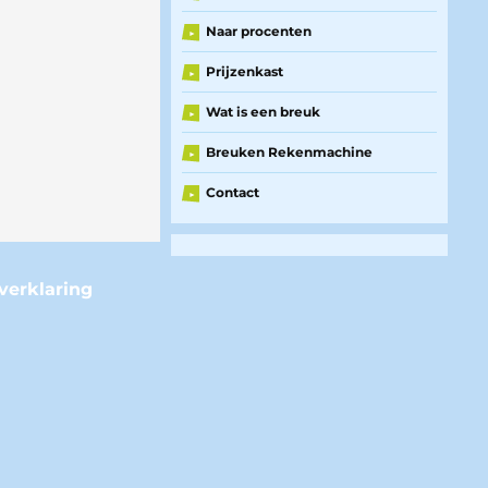
Naar procenten
►
Prijzenkast
►
Wat is een breuk
►
Breuken Rekenmachine
►
Contact
►
verklaring