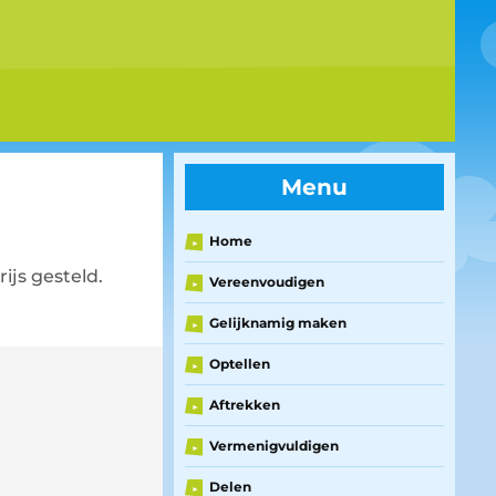
Menu
Home
►
ijs gesteld.
Vereenvoudigen
►
Gelijknamig maken
►
Optellen
►
Aftrekken
►
Vermenigvuldigen
►
Delen
►